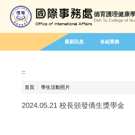
跳
到
德育護理健康
主
Deh Yu College of Nu
要
內
容
最新訊息
各組業務
區
:::
首頁
學生活動照片
2024.05.21 校長頒發僑生獎學金