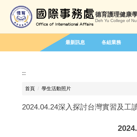
跳
到
德育護理健康
主
Deh Yu College of Nu
要
內
容
最新訊息
各組業務
區
:::
首頁
學生活動照片
2024.04.24深入探討台灣實習及
202