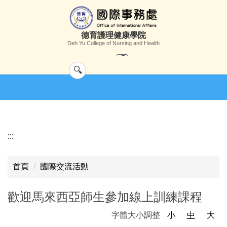
跳
到
主
德育護理健康學院
要
Deh Yu College of Nursing and Health
內
容
區
:::
首頁
國際交流活動
歡迎馬來西亞師生參加線上訓練課程
字體大小調整
小
中
大